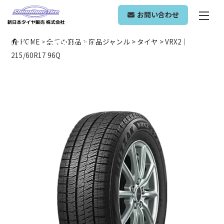
ONLINE SHOP
お問い合わせ
VRX2｜215/60R17 96Q
HOME
>
全ての商品
>
商品ジャンル
>
タイヤ
>
VRX2｜
215/60R17 96Q