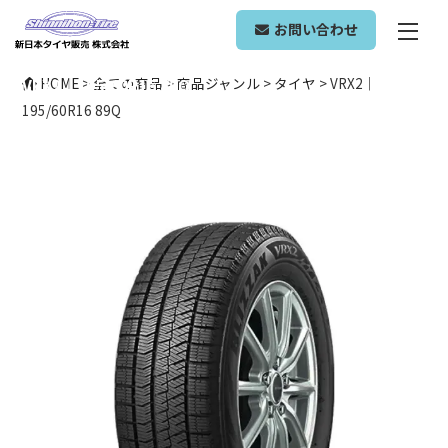
ONLINE SHOP
お問い合わせ
VRX2｜195/60R16 89Q
HOME
>
全ての商品
>
商品ジャンル
>
タイヤ
>
VRX2｜
195/60R16 89Q