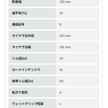
断面幅
235 mm
偏平率(%)
35
構造記号
R
タイヤ寸法外径
647 mm
タイヤ寸法幅
241 mm
リム径(in)
19
ロードインデックス
91
標準リム幅(in)
8.5
転がり抵抗
A
ウェットグリップ性能
a