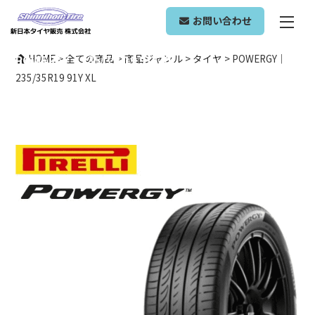
ONLINE SHOP
お問い合わせ
POWERGY｜235/35R19 91Y XL
HOME
>
全ての商品
>
商品ジャンル
>
タイヤ
>
POWERGY｜
235/35R19 91Y XL