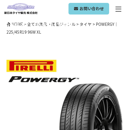
ONLINE SHOP
お問い合わせ
POWERGY｜225/45R19 96W XL
HOME
>
全ての商品
>
商品ジャンル
>
タイヤ
>
POWERGY｜
225/45R19 96W XL