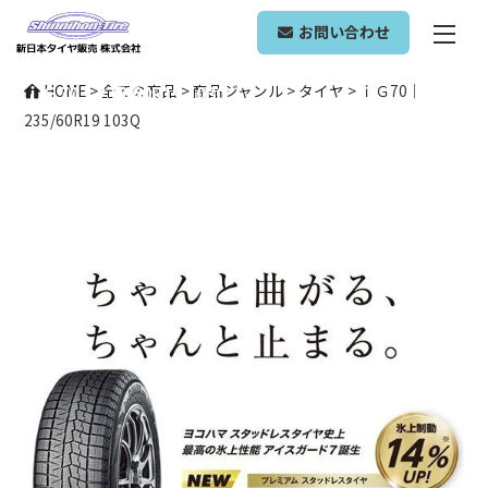
ONLINE SHOP
お問い合わせ
ｉＧ70｜235/60R19 103Q
HOME
>
全ての商品
>
商品ジャンル
>
タイヤ
>
ｉＧ70｜
235/60R19 103Q