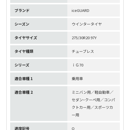
ブランド
iceGUARD
シーズン
ウインタータイヤ
タイヤサイズ
275/30R20 97Y
タイヤ種類
チューブレス
シリーズ
ｉＧ70
適合車種 1
乗用車
適合車種 2
ミニバン用／軽自動車／
セダン・クーペ用／コンパ
クトカー用／スポーツカ
ー用
速度記号
Q