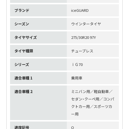
ブランド
iceGUARD
シーズン
ウインタータイヤ
タイヤサイズ
275/30R20 97Y
タイヤ種類
チューブレス
シリーズ
ｉＧ70
適合車種 1
乗用車
適合車種 2
ミニバン用／軽自動車／
セダン・クーペ用／コンパ
クトカー用／スポーツカ
ー用
速度記号
Q