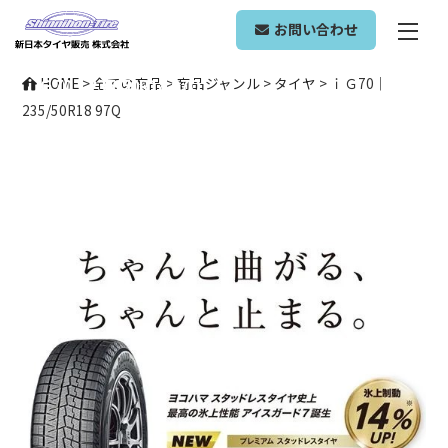
ONLINE SHOP
お問い合わせ
ｉＧ70｜235/50R18 97Q
HOME
>
全ての商品
>
商品ジャンル
>
タイヤ
>
ｉＧ70｜
235/50R18 97Q