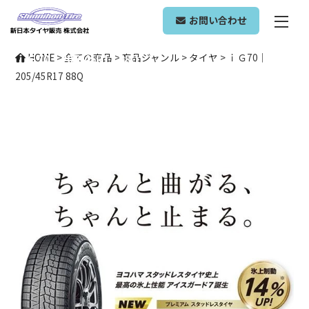
ONLINE SHOP
お問い合わせ
ｉＧ70｜205/45R17 88Q
HOME
>
全ての商品
>
商品ジャンル
>
タイヤ
>
ｉＧ70｜
205/45R17 88Q