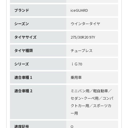
ブランド
iceGUARD
シーズン
ウインタータイヤ
タイヤサイズ
275/30R20 97Y
タイヤ種類
チューブレス
シリーズ
ｉＧ70
適合車種 1
乗用車
適合車種 2
ミニバン用／軽自動車／
セダン・クーペ用／コンパ
クトカー用／スポーツカ
ー用
速度記号
Q