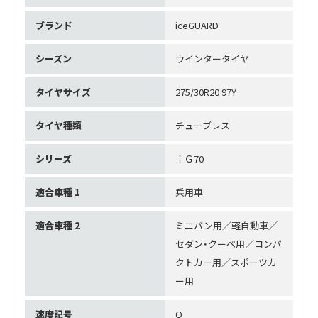
ブランド
iceGUARD
シーズン
ウインタータイヤ
タイヤサイズ
275/30R20 97Y
タイヤ種類
チューブレス
シリーズ
ｉＧ70
適合車種 1
乗用車
適合車種 2
ミニバン用／軽自動車／
セダン・クーペ用／コンパ
クトカー用／スポーツカ
ー用
速度記号
Q