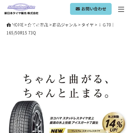
ONLINE SHOP
お問い合わせ
ｉＧ70｜165/50R15 73Q
HOME
>
全ての商品
>
商品ジャンル
>
タイヤ
>
ｉＧ70｜
165/50R15 73Q