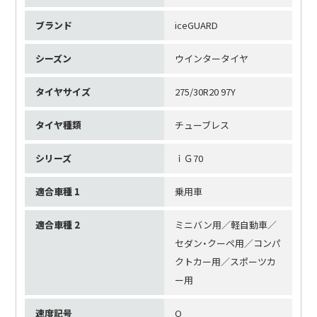
ブランド
iceGUARD
シーズン
ウインタータイヤ
タイヤサイズ
275/30R20 97Y
タイヤ種類
チューブレス
シリーズ
ｉＧ70
適合車種 1
乗用車
適合車種 2
ミニバン用／軽自動車／
セダン・クーペ用／コンパ
クトカー用／スポーツカ
ー用
速度記号
Q