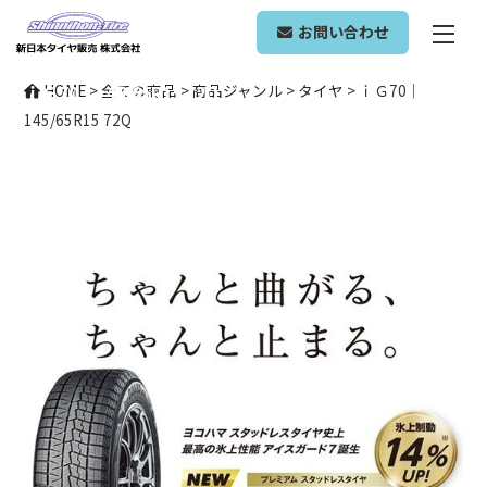
ONLINE SHOP
お問い合わせ
ｉＧ70｜145/65R15 72Q
HOME
>
全ての商品
>
商品ジャンル
>
タイヤ
>
ｉＧ70｜
145/65R15 72Q